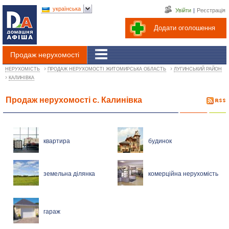
українська
Увійти
|
Реєстрація
Додати оголошення
Продаж нерухомості
›
›
НЕРУХОМІСТЬ
ПРОДАЖ НЕРУХОМОСТІ ЖИТОМИРСЬКА ОБЛАСТЬ
ЛУГИНСЬКИЙ РАЙОН
›
КАЛИНІВКА
Продаж нерухомості с. Калинівка
квартира
будинок
земельна ділянка
комерційна нерухомість
гараж