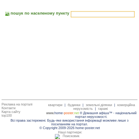
пошук по населеному пункту
Реклама на порталі
квартири
|
будинки
|
земельні ділянки
|
комерційна
Контакти
нерухомість
|
гаражі
Карта сайту
www.
home-
poster.
net
® Домашня афіша™ -
національний
top100
портал нерухомості.
Всі права застережені. Будь-яке використання інформації можливе лише з
посиланням на портал.
© Copyright 2009-2026 home-poster.net
Наші партнери: