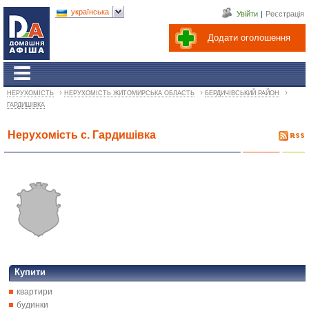
українська
Увійти
|
Реєстрація
Додати оголошення
›
›
›
НЕРУХОМІСТЬ
НЕРУХОМІСТЬ ЖИТОМИРСЬКА ОБЛАСТЬ
БЕРДИЧІВСЬКИЙ РАЙОН
ГАРДИШІВКА
Нерухомість с. Гардишівка
Купити
квартири
будинки