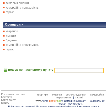
земельні ділянки
комерційна нерухомість
гаражі
Орендувати
квартири
кімнати
будинки
комерційна нерухомість
гаражі
пошук по населеному пункту
Реклама на порталі
квартири
|
будинки
|
земельні ділянки
|
комерційна
Контакти
нерухомість
|
гаражі
Карта сайту
www.
home-
poster.
net
® Домашня афіша™ -
національний
top100
портал нерухомості.
Всі права застережені. Будь-яке використання інформації можливе лише з