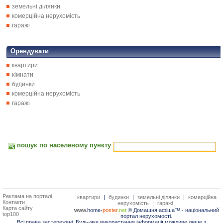
земельні ділянки
комерційна нерухомість
гаражі
Орендувати
квартири
кімнати
будинки
комерційна нерухомість
гаражі
пошук по населеному пункту
Реклама на порталі
квартири
|
будинки
|
земельні ділянки
|
комерційна
Контакти
нерухомість
|
гаражі
Карта сайту
www.
home-
poster.
net
® Домашня афіша™ -
національний
top100
портал нерухомості.
Всі права застережені. Будь-яке використання інформації можливе лише з