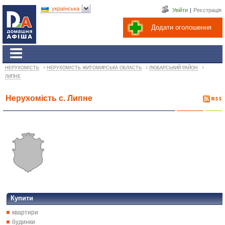
українська
Увійти
|
Реєстрація
Додати оголошення
›
›
›
НЕРУХОМІСТЬ
НЕРУХОМІСТЬ ЖИТОМИРСЬКА ОБЛАСТЬ
ЛЮБАРСЬКИЙ РАЙОН
ЛИПНЕ
Нерухомість с. Липне
Купити
квартири
будинки