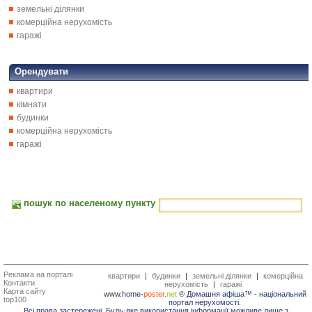
земельні ділянки
комерційна нерухомість
гаражі
Орендувати
квартири
кімнати
будинки
комерційна нерухомість
гаражі
пошук по населеному пункту
Реклама на порталі
квартири
|
будинки
|
земельні ділянки
|
комерційна
Контакти
нерухомість
|
гаражі
Карта сайту
www.
home-
poster.
net
® Домашня афіша™ -
національний
top100
портал нерухомості.
Всі права застережені. Будь-яке використання інформації можливе лише з