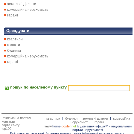
земельні ділянки
комерційна нерухомість
гаражі
Орендувати
квартири
кімнати
будинки
комерційна нерухомість
гаражі
пошук по населеному пункту
Реклама на порталі
квартири
|
будинки
|
земельні ділянки
|
комерційна
Контакти
нерухомість
|
гаражі
Карта сайту
www.
home-
poster.
net
® Домашня афіша™ -
національний
top100
портал нерухомості.
Всі права застережені. Будь-яке використання інформації можливе лише з