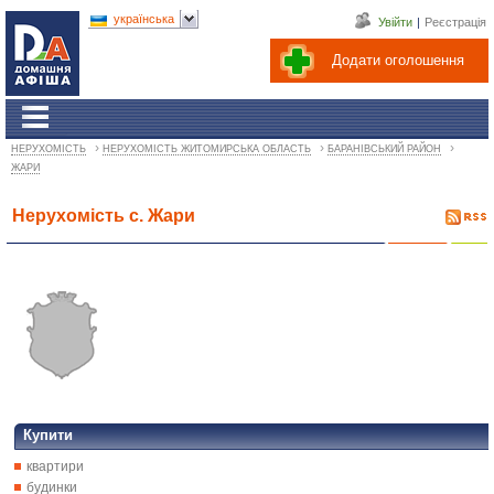
українська
Увійти
|
Реєстрація
Додати оголошення
›
›
›
НЕРУХОМІСТЬ
НЕРУХОМІСТЬ ЖИТОМИРСЬКА ОБЛАСТЬ
БАРАНІВСЬКИЙ РАЙОН
ЖАРИ
Нерухомість с. Жари
Купити
квартири
будинки