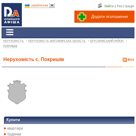
українська
Увійти
|
Реєстрація
Додати оголошення
›
›
›
НЕРУХОМІСТЬ
НЕРУХОМІСТЬ ЖИТОМИРСЬКА ОБЛАСТЬ
БРУСИЛІВСЬКИЙ РАЙОН
ПОКРИШІВ
Нерухомість с. Покришів
Купити
квартири
будинки