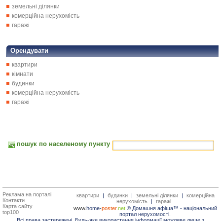
земельні ділянки
комерційна нерухомість
гаражі
Орендувати
квартири
кімнати
будинки
комерційна нерухомість
гаражі
пошук по населеному пункту
Реклама на порталі
квартири
|
будинки
|
земельні ділянки
|
комерційна
Контакти
нерухомість
|
гаражі
Карта сайту
www.
home-
poster.
net
® Домашня афіша™ -
національний
top100
портал нерухомості.
Всі права застережені. Будь-яке використання інформації можливе лише з