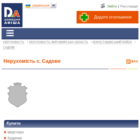
українська
Увійти
|
Реєстрація
Додати оголошення
›
›
›
НЕРУХОМІСТЬ
НЕРУХОМІСТЬ ЖИТОМИРСЬКА ОБЛАСТЬ
КОРОСТИШІВСЬКИЙ РАЙОН
САДОВЕ
Нерухомість с. Садове
Купити
квартири
будинки