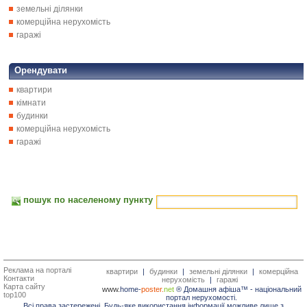
земельні ділянки
комерційна нерухомість
гаражі
Орендувати
квартири
кімнати
будинки
комерційна нерухомість
гаражі
пошук по населеному пункту
Реклама на порталі
квартири
|
будинки
|
земельні ділянки
|
комерційна
Контакти
нерухомість
|
гаражі
Карта сайту
www.
home-
poster.
net
® Домашня афіша™ -
національний
top100
портал нерухомості.
Всі права застережені. Будь-яке використання інформації можливе лише з