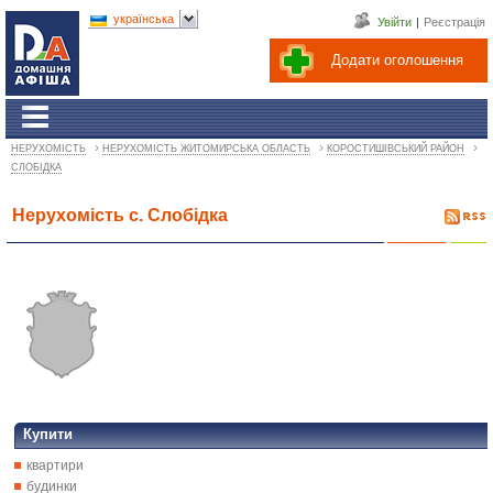
українська
Увійти
|
Реєстрація
Додати оголошення
›
›
›
НЕРУХОМІСТЬ
НЕРУХОМІСТЬ ЖИТОМИРСЬКА ОБЛАСТЬ
КОРОСТИШІВСЬКИЙ РАЙОН
СЛОБІДКА
Нерухомість с. Слобідка
Купити
квартири
будинки