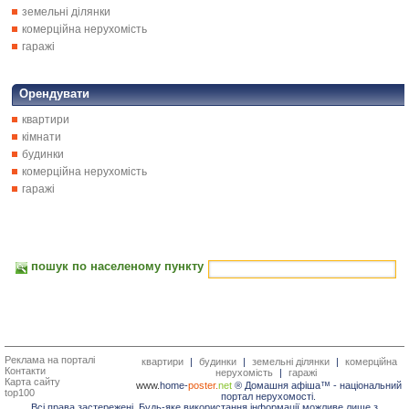
земельні ділянки
комерційна нерухомість
гаражі
Орендувати
квартири
кімнати
будинки
комерційна нерухомість
гаражі
пошук по населеному пункту
Реклама на порталі
квартири
|
будинки
|
земельні ділянки
|
комерційна
Контакти
нерухомість
|
гаражі
Карта сайту
www.
home-
poster.
net
® Домашня афіша™ -
національний
top100
портал нерухомості.
Всі права застережені. Будь-яке використання інформації можливе лише з