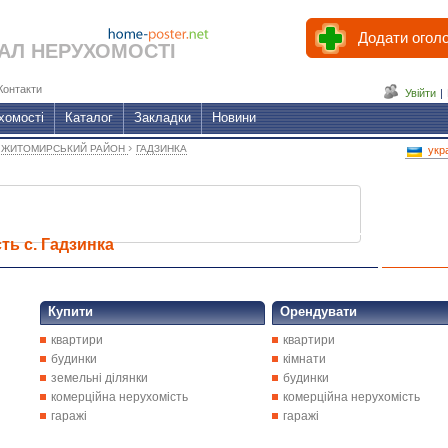
Додати огол
АЛ НЕРУХОМОСТІ
Контакти
Увійти
|
хомості
Каталог
Закладки
Новини
›
›
ЖИТОМИРСЬКИЙ РАЙОН
ГАДЗИНКА
укр
ть с. Гадзинка
Купити
Орендувати
квартири
квартири
будинки
кімнати
земельні ділянки
будинки
комерційна нерухомість
комерційна нерухомість
гаражі
гаражі