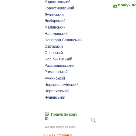
Коростенський
пошук по
Коростишівський
Лугинський
Любарський
Малинський
Народицький
Новоград-Волинський
Овруцький
Олевський
Попільнянський
Радомишльський
Романівський
Ружинський
Червоноармійський
Черняхівський
Чуднівський
Пошук по коду
ID:
Що таке пошук по коду?
оцініть сторінку