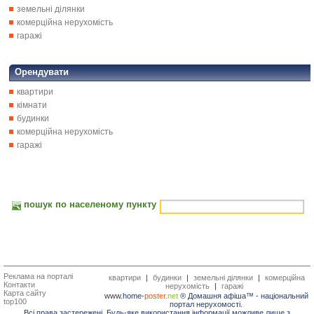
земельні ділянки
комерційна нерухомість
гаражі
Орендувати
квартири
кімнати
будинки
комерційна нерухомість
гаражі
пошук по населеному пункту
Реклама на порталі
квартири
|
будинки
|
земельні ділянки
|
комерційна
Контакти
нерухомість
|
гаражі
Карта сайту
www.
home-
poster.
net
® Домашня афіша™ -
національний
top100
портал нерухомості.
Всі права застережені. Будь-яке використання інформації можливе лише з