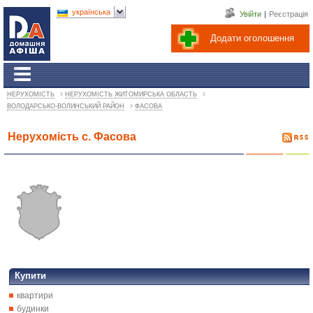
українська
Увійти
|
Реєстрація
Додати оголошення
›
›
НЕРУХОМІСТЬ
НЕРУХОМІСТЬ ЖИТОМИРСЬКА ОБЛАСТЬ
›
ВОЛОДАРСЬКО-ВОЛИНСЬКИЙ РАЙОН
ФАСОВА
Нерухомість с. Фасова
Купити
квартири
будинки