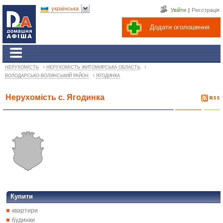
українська
Увійти
|
Реєстрація
Додати оголошення
›
›
НЕРУХОМІСТЬ
НЕРУХОМІСТЬ ЖИТОМИРСЬКА ОБЛАСТЬ
›
ВОЛОДАРСЬКО-ВОЛИНСЬКИЙ РАЙОН
ЯГОДИНКА
Нерухомість с. Ягодинка
Купити
квартири
будинки