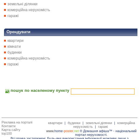
земельні ділянки
комерційна нерухомість
гаражі
Орендувати
квартири
кімнати
будинки
комерційна нерухомість
гаражі
пошук по населеному пункту
Реклама на порталі
квартири
|
будинки
|
земельні ділянки
|
комерційна
Контакти
нерухомість
|
гаражі
Карта сайту
www.
home-
poster.
net
® Домашня афіша™ -
національний
top100
портал нерухомості.
Всі права застережені. Будь-яке використання інформації можливе лише з