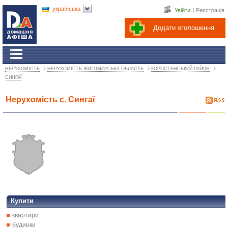
українська
Увійти
|
Реєстрація
Додати оголошення
›
›
›
НЕРУХОМІСТЬ
НЕРУХОМІСТЬ ЖИТОМИРСЬКА ОБЛАСТЬ
КОРОСТЕНСЬКИЙ РАЙОН
СИНГАЇ
Нерухомість с. Сингаї
Купити
квартири
будинки