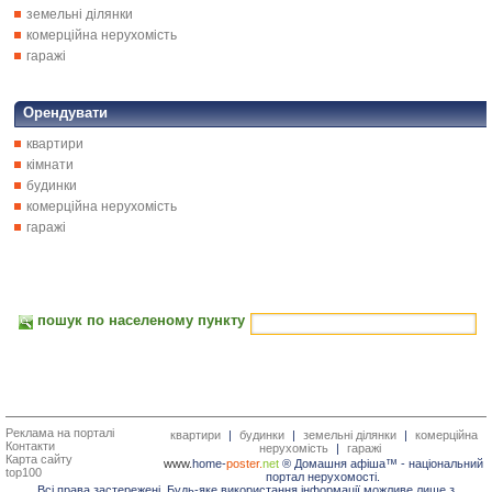
земельні ділянки
комерційна нерухомість
гаражі
Орендувати
квартири
кімнати
будинки
комерційна нерухомість
гаражі
пошук по населеному пункту
Реклама на порталі
квартири
|
будинки
|
земельні ділянки
|
комерційна
Контакти
нерухомість
|
гаражі
Карта сайту
www.
home-
poster.
net
® Домашня афіша™ -
національний
top100
портал нерухомості.
Всі права застережені. Будь-яке використання інформації можливе лише з