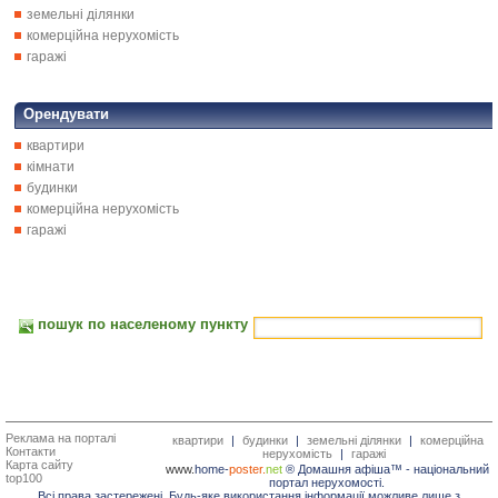
земельні ділянки
комерційна нерухомість
гаражі
Орендувати
квартири
кімнати
будинки
комерційна нерухомість
гаражі
пошук по населеному пункту
Реклама на порталі
квартири
|
будинки
|
земельні ділянки
|
комерційна
Контакти
нерухомість
|
гаражі
Карта сайту
www.
home-
poster.
net
® Домашня афіша™ -
національний
top100
портал нерухомості.
Всі права застережені. Будь-яке використання інформації можливе лише з