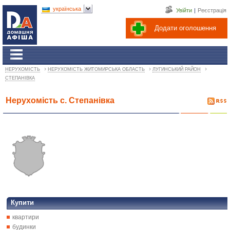
українська
Увійти
|
Реєстрація
Додати оголошення
›
›
›
НЕРУХОМІСТЬ
НЕРУХОМІСТЬ ЖИТОМИРСЬКА ОБЛАСТЬ
ЛУГИНСЬКИЙ РАЙОН
СТЕПАНІВКА
Нерухомість с. Степанівка
Купити
квартири
будинки