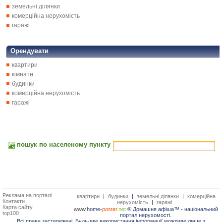
земельні ділянки
комерційна нерухомість
гаражі
Орендувати
квартири
кімнати
будинки
комерційна нерухомість
гаражі
пошук по населеному пункту
Реклама на порталі
квартири
|
будинки
|
земельні ділянки
|
комерційна
Контакти
нерухомість
|
гаражі
Карта сайту
www.
home-
poster.
net
® Домашня афіша™ -
національний
top100
портал нерухомості.
Всі права застережені. Будь-яке використання інформації можливе лише з