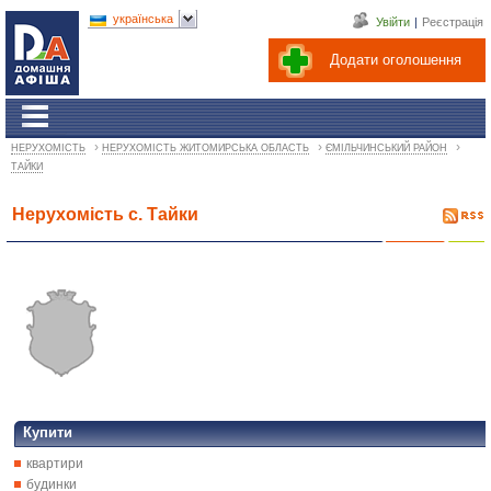
українська
Увійти
|
Реєстрація
Додати оголошення
›
›
›
НЕРУХОМІСТЬ
НЕРУХОМІСТЬ ЖИТОМИРСЬКА ОБЛАСТЬ
ЄМІЛЬЧИНСЬКИЙ РАЙОН
ТАЙКИ
Нерухомість с. Тайки
Купити
квартири
будинки