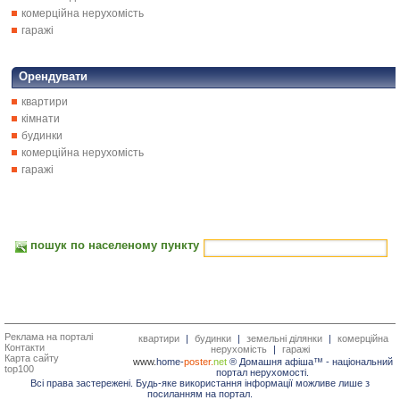
комерційна нерухомість
гаражі
Орендувати
квартири
кімнати
будинки
комерційна нерухомість
гаражі
пошук по населеному пункту
Реклама на порталі
квартири
|
будинки
|
земельні ділянки
|
комерційна
Контакти
нерухомість
|
гаражі
Карта сайту
www.
home-
poster.
net
® Домашня афіша™ -
національний
top100
портал нерухомості.
Всі права застережені. Будь-яке використання інформації можливе лише з
посиланням на портал.