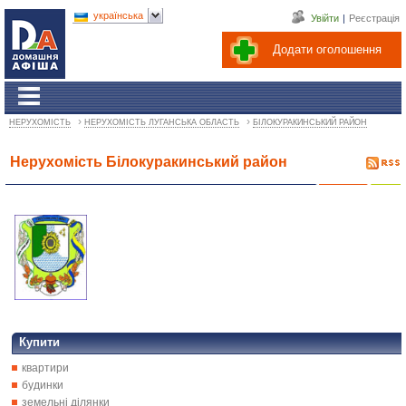
українська
Увійти
|
Реєстрація
Додати оголошення
›
›
НЕРУХОМІСТЬ
НЕРУХОМІСТЬ ЛУГАНСЬКА ОБЛАСТЬ
БІЛОКУРАКИНСЬКИЙ РАЙОН
Нерухомість Білокуракинський район
Купити
квартири
будинки
земельні ділянки