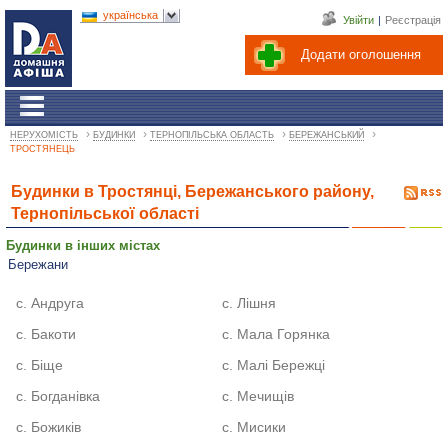
українська
Увійти
|
Реєстрація
Додати оголошення
›
›
›
›
НЕРУХОМІСТЬ
БУДИНКИ
ТЕРНОПІЛЬСЬКА ОБЛАСТЬ
БЕРЕЖАНСЬКИЙ
ТРОСТЯНЕЦЬ
Будинки в Тростянці, Бережанського району,
Тернопільської області
Будинки в інших містах
Бережани
с. Андруга
с. Лішня
с. Бакоти
с. Мала Горянка
с. Біще
с. Малі Бережці
с. Богданівка
с. Мечищів
с. Божиків
с. Мисики