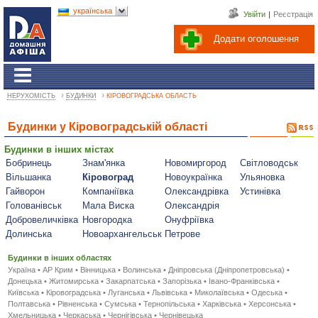
українська
Увійти
|
Реєстрація
Додати оголошення
›
›
НЕРУХОМІСТЬ
БУДИНКИ
КІРОВОГРАДСЬКА ОБЛАСТЬ
Будинки у Кіровоградській області
Будинки в інших містах
Бобринець
Знам'янка
Новомиргород
Світловодськ
Вільшанка
Кіровоград
Новоукраїнка
Ульяновка
Гайворон
Компаніївка
Олександрівка
Устинівка
Голованівськ
Мала Виска
Олександрія
Добровеличківка
Новгородка
Онуфріївка
Долинська
Новоархангельськ
Петрове
Будинки в інших областях
Україна
•
АР Крим
•
Вінницька
•
Волинська
•
Дніпровська (Дніпропетровська)
•
Донецька
•
Житомирська
•
Закарпатська
•
Запорізька
•
Івано-Франківська
•
Київська
•
Кіровоградська
•
Луганська
•
Львівська
•
Миколаївська
•
Одеська
•
Полтавська
•
Рівненська
•
Сумська
•
Тернопільська
•
Харківська
•
Херсонська
•
Хмельницька
•
Черкаська
•
Чернігівська
•
Чернівецька