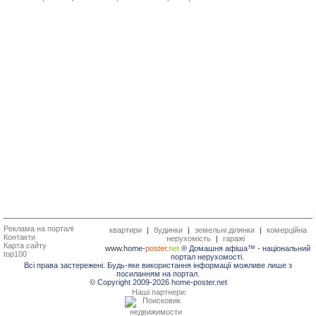
Реклама на порталі
квартири
|
будинки
|
земельні ділянки
|
комерційна
Контакти
нерухомість
|
гаражі
Карта сайту
www.
home-
poster.
net
® Домашня афіша™ -
національний
top100
портал нерухомості.
Всі права застережені. Будь-яке використання інформації можливе лише з
посиланням на портал.
© Copyright 2009-2026 home-poster.net
Наші партнери: