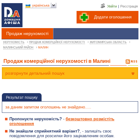
українська
Увійти
|
Реєстрація
Додати оголошення
Продаж нерухомості
›
›
›
НЕРУХОМІСТЬ
ПРОДАЖ КОМЕРЦІЙНОЇ НЕРУХОМОСТІ
ЖИТОМИРСЬКА ОБЛАСТЬ
›
МАЛИНСЬКИЙ РАЙОН
МАЛИН
Продаж комерційної нерухомості в Малині
розгорнути детальний пошук
Результат пошуку
за даним запитом оголошень не знайдено.....
Пропонуєте нерухомість?
-
безкоштовно розмістіть
оголошення
Не знайшли сприйнятний варіант?
, - залишіть своє
повідомлення для розсилки його зацікавленим особам.