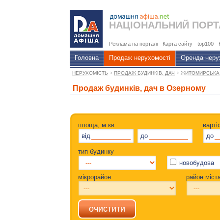
НАЦІОНАЛЬНИЙ
ПОРТ
Реклама на порталі
Карта сайту
top100
Головна
Продаж нерухомості
Оренда неру
›
›
НЕРУХОМІСТЬ
ПРОДАЖ БУДИНКІВ, ДАЧ
ЖИТОМИРСЬКА
Продаж будинків, дач в Озерному
площа, м.кв
варті
від
до
до
тип будинку
новобудова
мікрорайон
район міст