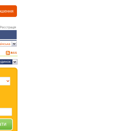
ошення
Реєстрація
аїнська
удинок
ати