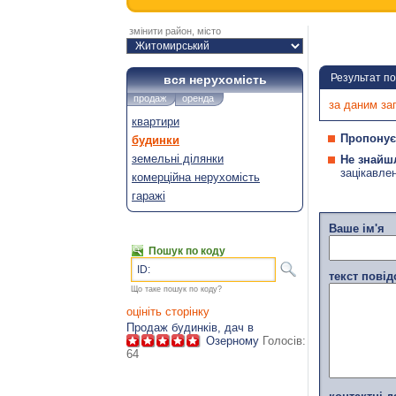
змінити район, місто
Результат п
вся нерухомість
продаж
оренда
за даним за
квартири
Пропонує
будинки
земельні ділянки
Не знайш
зацікавле
комерційна нерухомість
гаражі
Ваше ім'я
Пошук по коду
ID:
текст пові
Що таке пошук по коду?
оцініть сторінку
Продаж будинків, дач в
Озерному
Голосів:
64