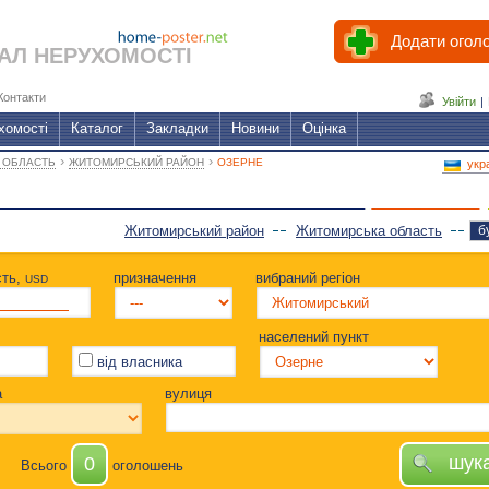
Додати огол
АЛ НЕРУХОМОСТІ
Контакти
Увійти
|
хомості
Каталог
Закладки
Новини
Оцінка
›
›
 ОБЛАСТЬ
ЖИТОМИРСЬКИЙ РАЙОН
ОЗЕРНЕ
укр
Житомирський район
Житомирська область
б
сть,
призначення
вибраний регіон
USD
населений пункт
від власника
а
вулиця
шук
0
Всього
оголошень