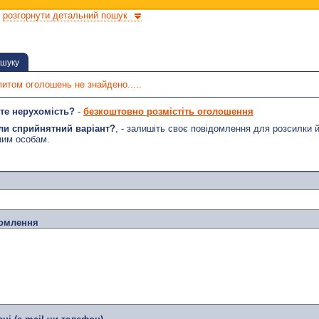
розгорнути детальний пошук
ошуку
питом оголошень не знайдено.....
те нерухомість?
-
безкоштовно розмістіть оголошення
ли сприйнятний варіант?
, - залишіть своє повідомлення для розсилки 
ним особам.
домлення