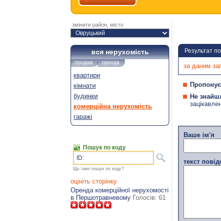
змінити район, місто
Результат п
вся нерухомість
продаж
оренда
за даним за
квартири
Пропонує
кімнати
будинки
Не знайш
зацікавле
комерційна нерухомість
гаражі
Ваше ім'я
Пошук по коду
ID:
текст пові
Що таке пошук по коду?
оцініть сторінку
Оренда комерційної нерухомості
в Першотравневому
Голосів:
61