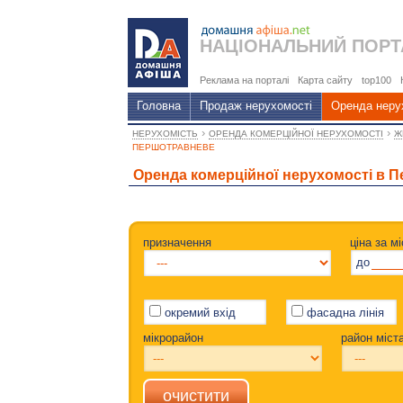
НАЦІОНАЛЬНИЙ
ПОРТ
Реклама на порталі
Карта сайту
top100
Головна
Продаж нерухомості
Оренда неру
›
›
НЕРУХОМІСТЬ
ОРЕНДА КОМЕРЦІЙНОЇ НЕРУХОМОСТІ
Ж
ПЕРШОТРАВНЕВЕ
Оренда комерційної нерухомості в 
призначення
ціна за м
до
окремий вхід
фасадна лінія
мікрорайон
район міст