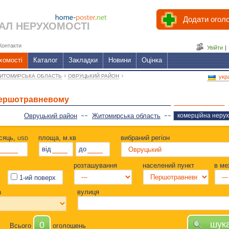
Додати огол
АЛ НЕРУХОМОСТІ
Контакти
Увійти
|
хомості
Каталог
Закладки
Новини
Оцінка
›
›
ИТОМИРСЬКА ОБЛАСТЬ
ОВРУЦЬКИЙ РАЙОН
укр
Першотравневому
Овруцький район
Житомирська область
комерційна нерух
ісяць,
площа, м.кв
вибраний регіон
USD
від
до
розташування
населений пункт
в ме
1-ий поверх
а
вулиця
шук
0
Всього
оголошень