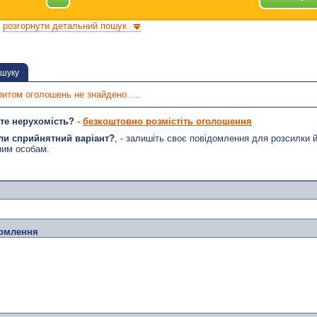
розгорнути детальний пошук
ошуку
питом оголошень не знайдено.....
те нерухомість?
-
безкоштовно розмістіть оголошення
ли сприйнятний варіант?
, - залишіть своє повідомлення для розсилки 
ним особам.
домлення