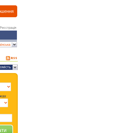
ошення
Реєстрація
аїнська
омість
жах
ати