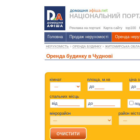
НАЦІОНАЛЬНИЙ
ПОРТ
Реклама на порталі
Карта сайту
top100
Головна
Продаж нерухомості
Оренда неру
›
›
НЕРУХОМІСТЬ
ОРЕНДА БУДИНКУ
ЖИТОМИРСЬКА ОБЛА
Оренда будинку в Чуднові
кімнат
площа, м.кв
ціна 
до
до
спальних місць
від
до
по
мікрорайон
район міст