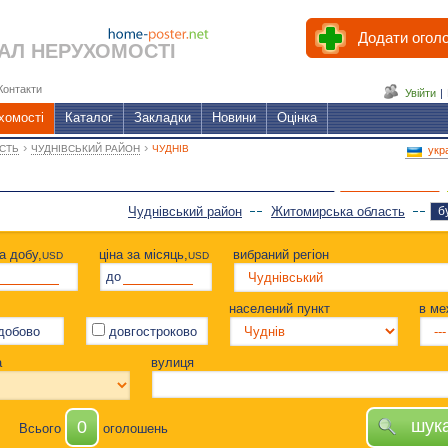
Додати огол
АЛ НЕРУХОМОСТІ
Контакти
Увійти
|
хомості
Каталог
Закладки
Новини
Оцінка
›
›
СТЬ
ЧУДНІВСЬКИЙ РАЙОН
ЧУДНІВ
укр
Чуднівський район
Житомирська область
б
за добу,
ціна за місяць,
вибраний регіон
USD
USD
до
населений пункт
в ме
добово
довгостроково
а
вулиця
шук
0
Всього
оголошень