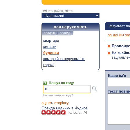
змінити район, місто
Результат п
вся нерухомість
продаж
оренда
за даним за
квартири
Пропонує
кімнати
будинки
Не знайш
зацікавле
комерційна нерухомість
гаражі
Ваше ім'я
Пошук по коду
ID:
текст пові
Що таке пошук по коду?
оцініть сторінку
Оренда будинку в Чуднові
Голосів:
74