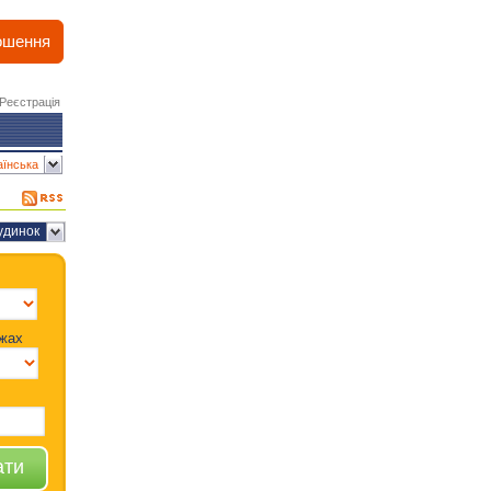
ошення
Реєстрація
аїнська
удинок
жах
ати