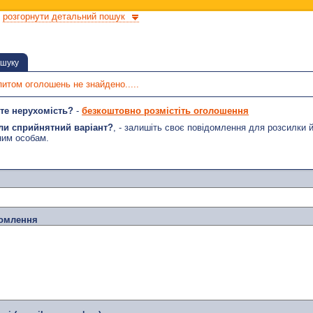
розгорнути детальний пошук
ошуку
питом оголошень не знайдено.....
те нерухомість?
-
безкоштовно розмістіть оголошення
ли сприйнятний варіант?
, - залишіть своє повідомлення для розсилки 
ним особам.
домлення