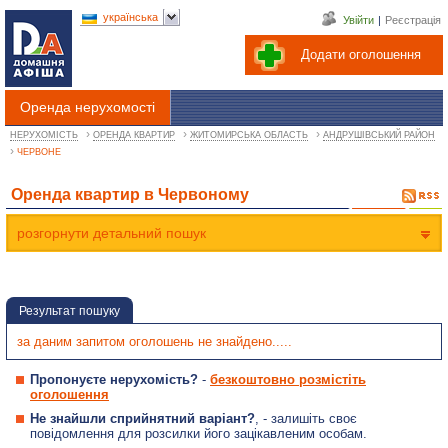
українська
Увійти
|
Реєстрація
Додати оголошення
Оренда нерухомості
›
›
›
НЕРУХОМІСТЬ
ОРЕНДА КВАРТИР
ЖИТОМИРСЬКА ОБЛАСТЬ
АНДРУШІВСЬКИЙ РАЙОН
›
ЧЕРВОНЕ
Оренда квартир в Червоному
розгорнути детальний пошук
Результат пошуку
за даним запитом оголошень не знайдено.....
Пропонуєте нерухомість?
-
безкоштовно розмістіть
оголошення
Не знайшли сприйнятний варіант?
, - залишіть своє
повідомлення для розсилки його зацікавленим особам.