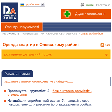
українська
Увійти
|
Реєстрація
Додати оголошення
Оренда нерухомості
›
›
›
НЕРУХОМІСТЬ
ОРЕНДА КВАРТИР
ЖИТОМИРСЬКА ОБЛАСТЬ
ОЛЕВСЬКИЙ РАЙОН
Оренда квартир в Олевському районі
розгорнути детальний пошук
Результат пошуку
за даним запитом оголошень не знайдено.....
Пропонуєте нерухомість?
-
безкоштовно розмістіть
оголошення
Не знайшли сприйнятний варіант?
, - залишіть своє
повідомлення для розсилки його зацікавленим особам.