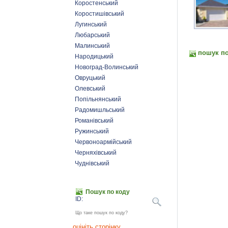
Коростенський
Коростишівський
Лугинський
Любарський
Малинський
пошук по
Народицький
Новоград-Волинський
Овруцький
Олевський
Попільнянський
Радомишльський
Романівський
Ружинський
Червоноармійський
Черняхівський
Чуднівський
Пошук по коду
ID:
Що таке пошук по коду?
оцініть сторінку