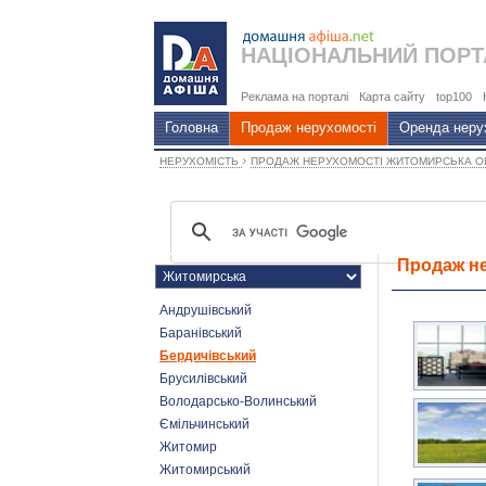
НАЦІОНАЛЬНИЙ
ПОРТ
Реклама на порталі
Карта сайту
top100
Головна
Продаж нерухомості
Оренда неру
›
НЕРУХОМІСТЬ
ПРОДАЖ НЕРУХОМОСТІ ЖИТОМИРСЬКА 
Продаж не
Андрушівський
Баранівський
Бердичівський
Брусилівський
Володарсько-Волинський
Ємільчинський
Житомир
Житомирський