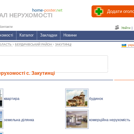
Додати огол
АЛ НЕРУХОМОСТІ
Контакти
Увійти
|
хомості
Каталог
Закладки
Новини
›
›
ОБЛАСТЬ
БЕРДИЧІВСЬКИЙ РАЙОН
ЗАКУТИНЦІ
укр
рухомості с. Закутинці
квартира
будинок
земельна ділянка
комерційна нерухомість