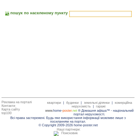
пошук по населеному пункту
Реклама на порталі
квартири
|
будинки
|
земельні ділянки
|
комерційна
Контакти
нерухомість
|
гаражі
Карта сайту
www.
home-
poster.
net
® Домашня афіша™ -
національний
top100
портал нерухомості.
Всі права застережені. Будь-яке використання інформації можливе лише з
посиланням на портал.
© Copyright 2009-2026 home-poster.net
Наші партнери: