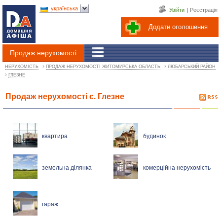
українська
Увійти
|
Реєстрація
Додати оголошення
Продаж нерухомості
›
›
НЕРУХОМІСТЬ
ПРОДАЖ НЕРУХОМОСТІ ЖИТОМИРСЬКА ОБЛАСТЬ
ЛЮБАРСЬКИЙ РАЙОН
›
ГЛЕЗНЕ
Продаж нерухомості с. Глезне
квартира
будинок
земельна ділянка
комерційна нерухомість
гараж