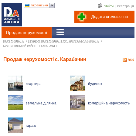
українська
Увійти
|
Реєстрація
Додати оголошення
Продаж нерухомості
›
›
НЕРУХОМІСТЬ
ПРОДАЖ НЕРУХОМОСТІ ЖИТОМИРСЬКА ОБЛАСТЬ
›
БРУСИЛІВСЬКИЙ РАЙОН
КАРАБАЧИН
Продаж нерухомості с. Карабачин
квартира
будинок
земельна ділянка
комерційна нерухомість
гараж