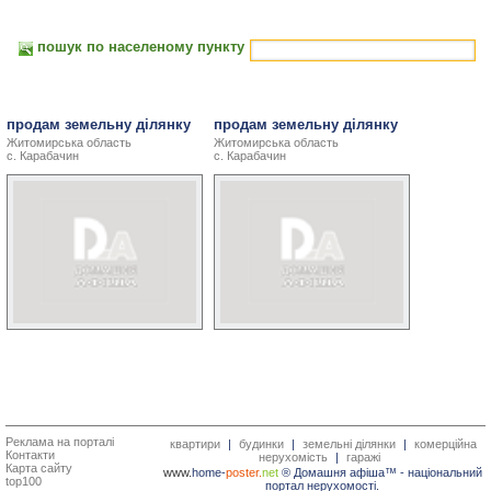
пошук по населеному пункту
продам земельну ділянку
продам земельну ділянку
Житомирська область
Житомирська область
с. Карабачин
с. Карабачин
Реклама на порталі
квартири
|
будинки
|
земельні ділянки
|
комерційна
Контакти
нерухомість
|
гаражі
Карта сайту
www.
home-
poster.
net
® Домашня афіша™ -
національний
top100
портал нерухомості.