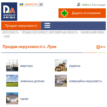
українська
Увійти
|
Реєстрація
Додати оголошення
Продаж нерухомості
›
›
НЕРУХОМІСТЬ
ПРОДАЖ НЕРУХОМОСТІ ЖИТОМИРСЬКА ОБЛАСТЬ
МАЛИНСЬКИЙ РАЙОН
›
ЛУКИ
Продаж нерухомості с. Луки
квартира
будинок
земельна ділянка
комерційна нерухомість
гараж