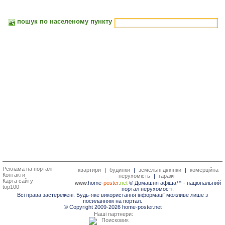
пошук по населеному пункту
Реклама на порталі
квартири
|
будинки
|
земельні ділянки
|
комерційна
Контакти
нерухомість
|
гаражі
Карта сайту
www.
home-
poster.
net
® Домашня афіша™ -
національний
top100
портал нерухомості.
Всі права застережені. Будь-яке використання інформації можливе лише з
посиланням на портал.
© Copyright 2009-2026 home-poster.net
Наші партнери: