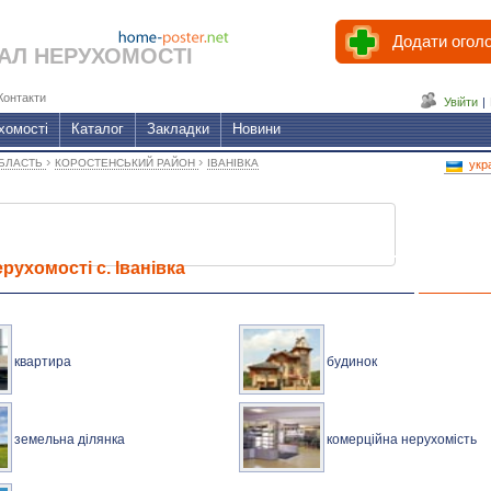
Додати огол
АЛ НЕРУХОМОСТІ
Контакти
Увійти
|
хомості
Каталог
Закладки
Новини
›
›
ОБЛАСТЬ
КОРОСТЕНСЬКИЙ РАЙОН
ІВАНІВКА
укр
рухомості с. Іванівка
квартира
будинок
земельна ділянка
комерційна нерухомість