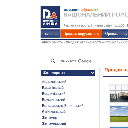
НАЦІОНАЛЬНИЙ
ПОРТ
Реклама на порталі
Карта сайту
top100
Головна
Продаж нерухомості
Оренда неру
›
НЕРУХОМІСТЬ
ПРОДАЖ НЕРУХОМОСТІ ЖИТОМИРСЬКА 
Продаж не
Андрушівський
Баранівський
Бердичівський
Брусилівський
Володарсько-Волинський
Ємільчинський
Житомир
Житомирський