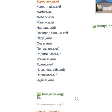
Коростенський
Коростишівський
Лугинський
Любарський
Малинський
пошук по
Народицький
Новоград-Волинський
Овруцький
Олевський
Попільнянський
Радомишльський
Романівський
Ружинський
Червоноармійський
Черняхівський
Чуднівський
Пошук по коду
ID:
Що таке пошук по коду?
оцініть сторінку