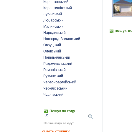
Коростенський
Коростишівський
Лугинський
Любарський
Малинський
пошук по
Народицький
Новоград-Волинський
Овруцький
Олевський
Попільнянський
Радомишльський
Романівський
Ружинський
Червоноармійський
Черняхівський
Чуднівський
Пошук по коду
ID:
Що таке пошук по коду?
оцініть сторінку