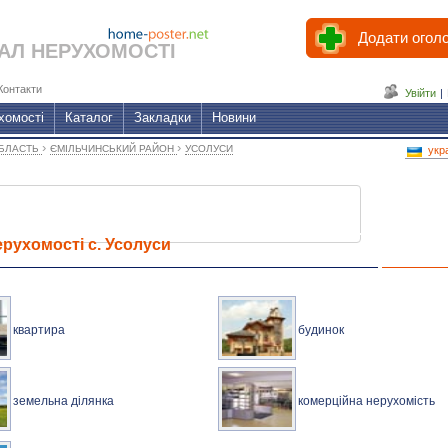
Додати огол
АЛ НЕРУХОМОСТІ
Контакти
Увійти
|
хомості
Каталог
Закладки
Новини
›
›
ОБЛАСТЬ
ЄМІЛЬЧИНСЬКИЙ РАЙОН
УСОЛУСИ
укр
рухомості с. Усолуси
квартира
будинок
земельна ділянка
комерційна нерухомість