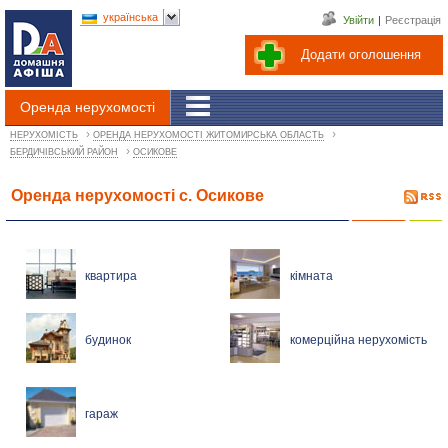
українська
Увійти
|
Реєстрація
Додати оголошення
Оренда нерухомості
›
›
НЕРУХОМІСТЬ
ОРЕНДА НЕРУХОМОСТІ ЖИТОМИРСЬКА ОБЛАСТЬ
›
БЕРДИЧІВСЬКИЙ РАЙОН
ОСИКОВЕ
Оренда нерухомості с. Осикове
квартира
кімната
будинок
комерційна нерухомість
гараж