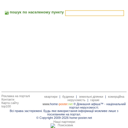
пошук по населеному пункту
Реклама на порталі
квартири
|
будинки
|
земельні ділянки
|
комерційна
Контакти
нерухомість
|
гаражі
Карта сайту
www.
home-
poster.
net
® Домашня афіша™ -
національний
top100
портал нерухомості.
Всі права застережені. Будь-яке використання інформації можливе лише з
посиланням на портал.
© Copyright 2009-2026 home-poster.net
Наші партнери: