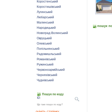
Коростенський
Коростишівський
Лугинський
Любарський
Малинський
пошук по
Народицький
Новоград-Волинський
Овруцький
Олевський
Попільнянський
Радомишльський
Романівський
Ружинський
Червоноармійський
Черняхівський
Чуднівський
Пошук по коду
ID:
Що таке пошук по коду?
оцініть сторінку