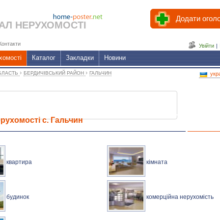
Додати огол
АЛ НЕРУХОМОСТІ
Контакти
Увійти
|
хомості
Каталог
Закладки
Новини
›
›
БЛАСТЬ
БЕРДИЧІВСЬКИЙ РАЙОН
ГАЛЬЧИН
укр
рухомості с. Гальчин
квартира
кімната
будинок
комерційна нерухомість