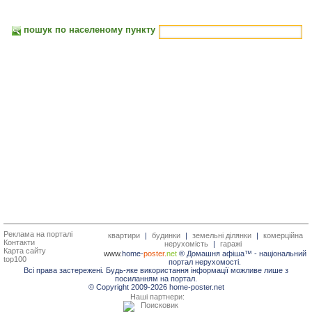
пошук по населеному пункту
Реклама на порталі
квартири
|
будинки
|
земельні ділянки
|
комерційна
Контакти
нерухомість
|
гаражі
Карта сайту
www.
home-
poster.
net
® Домашня афіша™ -
національний
top100
портал нерухомості.
Всі права застережені. Будь-яке використання інформації можливе лише з
посиланням на портал.
© Copyright 2009-2026 home-poster.net
Наші партнери: