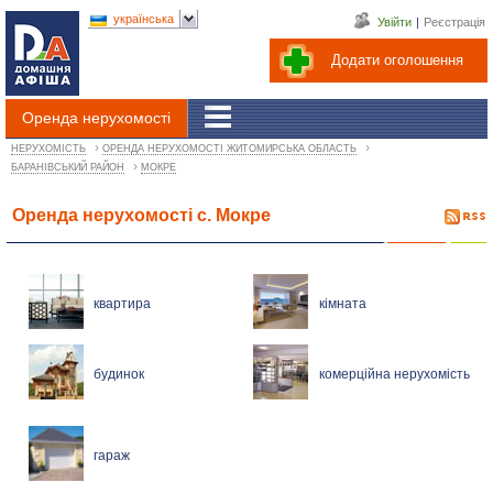
українська
Увійти
|
Реєстрація
Додати оголошення
Оренда нерухомості
›
›
НЕРУХОМІСТЬ
ОРЕНДА НЕРУХОМОСТІ ЖИТОМИРСЬКА ОБЛАСТЬ
›
БАРАНІВСЬКИЙ РАЙОН
МОКРЕ
Оренда нерухомості с. Мокре
квартира
кімната
будинок
комерційна нерухомість
гараж