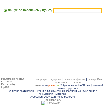
пошук по населеному пункту
Реклама на порталі
квартири
|
будинки
|
земельні ділянки
|
комерційна
Контакти
нерухомість
|
гаражі
Карта сайту
www.
home-
poster.
net
® Домашня афіша™ -
національний
top100
портал нерухомості.
Всі права застережені. Будь-яке використання інформації можливе лише з
посиланням на портал.
© Copyright 2009-2026 home-poster.net
Наші партнери: