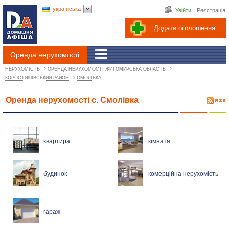
українська
Увійти
|
Реєстрація
Додати оголошення
Оренда нерухомості
›
›
НЕРУХОМІСТЬ
ОРЕНДА НЕРУХОМОСТІ ЖИТОМИРСЬКА ОБЛАСТЬ
›
КОРОСТИШІВСЬКИЙ РАЙОН
СМОЛІВКА
Оренда нерухомості с. Смолівка
квартира
кімната
будинок
комерційна нерухомість
гараж