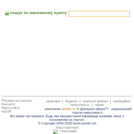
пошук по населеному пункту
Реклама на порталі
квартири
|
будинки
|
земельні ділянки
|
комерційна
Контакти
нерухомість
|
гаражі
Карта сайту
www.
home-
poster.
net
® Домашня афіша™ -
національний
top100
портал нерухомості.
Всі права застережені. Будь-яке використання інформації можливе лише з
посиланням на портал.
© Copyright 2009-2026 home-poster.net
Наші партнери: