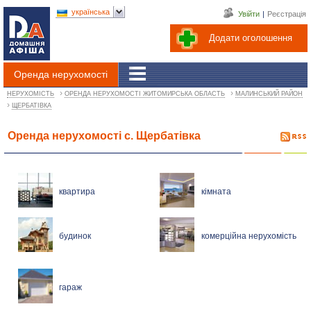
українська
Увійти
|
Реєстрація
Додати оголошення
Оренда нерухомості
›
›
НЕРУХОМІСТЬ
ОРЕНДА НЕРУХОМОСТІ ЖИТОМИРСЬКА ОБЛАСТЬ
МАЛИНСЬКИЙ РАЙОН
›
ЩЕРБАТІВКА
Оренда нерухомості с. Щербатівка
квартира
кімната
будинок
комерційна нерухомість
гараж