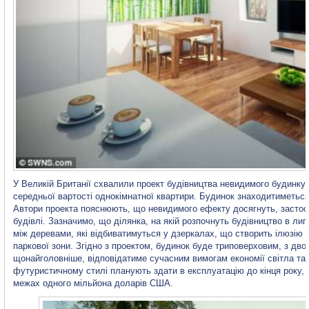
У Великій Британії схвалили проект будівництва невидимого будинку,
середньої вартості однокімнатної квартири. Будинок знаходитиметься
Автори проекта пояснюють, що невидимого ефекту досягнуть, застосо
будівлі. Зазначимо, що ділянка, на якій розпочнуть будівництво в лип
між деревами, які відбиватимуться у дзеркалах, що створить ілюзію в
паркової зони. Згідно з проектом, будинок буде триповерховим, з дв
щонайголовніше, відповідатиме сучасним вимогам економії світла та 
футуристичному стилі планують здати в експлуатацію до кінця року, 
межах одного мільйона доларів США.