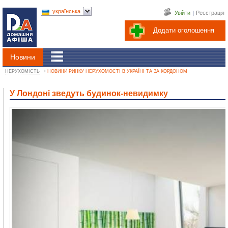
українська
Увійти
|
Реєстрація
Додати оголошення
Новини
›
НЕРУХОМІСТЬ
НОВИНИ РИНКУ НЕРУХОМОСТІ В УКРАЇНІ ТА ЗА КОРДОНОМ
У Лондоні зведуть будинок-невидимку