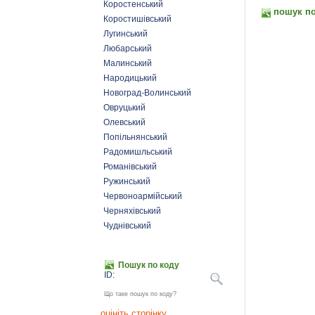
Коростенський
пошук по
Коростишівський
Лугинський
Любарський
Малинський
Народицький
Новоград-Волинський
Овруцький
Олевський
Попільнянський
Радомишльський
Романівський
Ружинський
Червоноармійський
Черняхівський
Чуднівський
Пошук по коду
ID:
Що таке пошук по коду?
оцініть сторінку