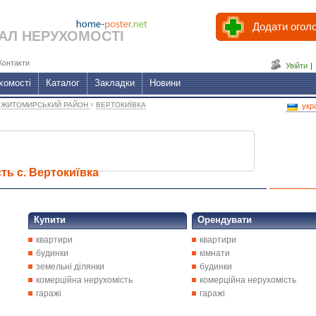
Додати огол
АЛ НЕРУХОМОСТІ
Контакти
Увійти
|
хомості
Каталог
Закладки
Новини
›
›
ЖИТОМИРСЬКИЙ РАЙОН
ВЕРТОКИЇВКА
укр
ть с. Вертокиївка
Купити
Орендувати
квартири
квартири
будинки
кімнати
земельні ділянки
будинки
комерційна нерухомість
комерційна нерухомість
гаражі
гаражі