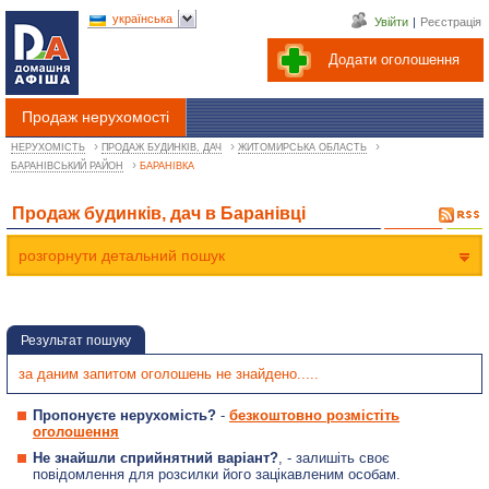
українська
Увійти
|
Реєстрація
Додати оголошення
Продаж нерухомості
›
›
›
НЕРУХОМІСТЬ
ПРОДАЖ БУДИНКІВ, ДАЧ
ЖИТОМИРСЬКА ОБЛАСТЬ
›
БАРАНІВСЬКИЙ РАЙОН
БАРАНІВКА
Продаж будинків, дач в Баранівці
розгорнути детальний пошук
Результат пошуку
за даним запитом оголошень не знайдено.....
Пропонуєте нерухомість?
-
безкоштовно розмістіть
оголошення
Не знайшли сприйнятний варіант?
, - залишіть своє
повідомлення для розсилки його зацікавленим особам.