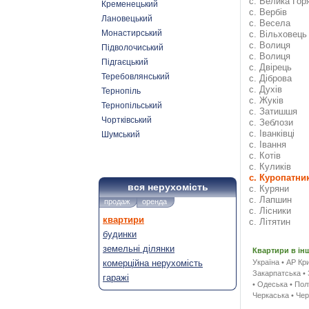
с. Велика Гор
Кременецький
с. Вербів
Лановецький
с. Весела
Монастирський
с. Вільховець
с. Волиця
Підволочиський
с. Волиця
Підгаєцький
с. Двірець
Теребовлянський
с. Діброва
с. Духів
Тернопіль
с. Жуків
Тернопільський
с. Затишшя
Чортківський
с. Зеблози
с. Іванківці
Шумський
с. Івання
с. Котів
с. Куликів
с. Куропатни
вся нерухомість
с. Куряни
с. Лапшин
продаж
оренда
с. Лісники
квартири
с. Літятин
будинки
земельні ділянки
Квартири в ін
комерційна нерухомість
Україна
•
АР Кр
Закарпатська
•
гаражі
•
Одеська
•
Пол
Черкаська
•
Чер