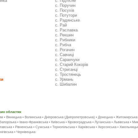
янка
с. Підлісне
с. Поручин
с. Посухів
с. Потутори
с. Радянське
с. Рай
с. Раславка
с. Рекшин
с. Рибники
с. Рибча
с. Рогачин
с. Савчиці
с. Саранчуки
с. Старий Кокорів
с. Стриганці
с. Тростянець
ки
с. Урмань
с. Шибалин
ших областях
им
•
Вінницька
•
Волинська
•
Дніпровська (Дніпропетровська)
•
Донецька
•
Житомирська
Запорізька
•
Івано-Франківська
•
Київська
•
Кіровоградська
•
Луганська
•
Львівська
•
Мик
тавська
•
Рівненська
•
Сумська
•
Тернопільська
•
Харківська
•
Херсонська
•
Хмельниць
нігівська
•
Чернівецька