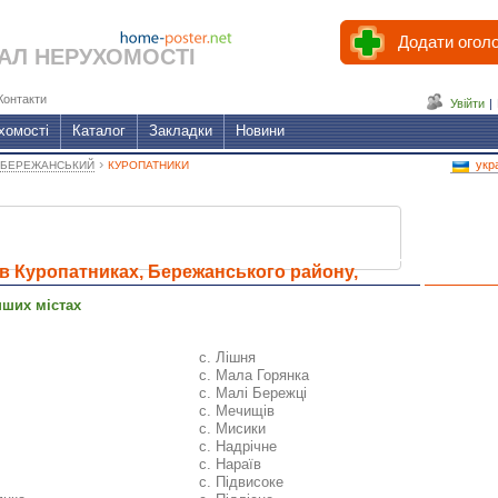
Додати огол
АЛ НЕРУХОМОСТІ
Контакти
Увійти
|
хомості
Каталог
Закладки
Новини
›
укр
БЕРЕЖАНСЬКИЙ
КУРОПАТНИКИ
в Куропатниках, Бережанського району,
ської області
нших містах
с. Лішня
с. Мала Горянка
с. Малі Бережці
с. Мечищів
с. Мисики
с. Надрічне
с. Нараїв
с. Підвисоке