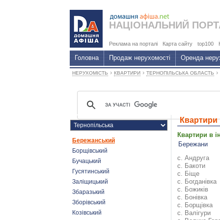
НАЦІОНАЛЬНИЙ
ПОРТ
Реклама на порталі
Карта сайту
top100
Головна
Продаж нерухомості
Оренда неру
›
›
›
НЕРУХОМІСТЬ
КВАРТИРИ
ТЕРНОПІЛЬСЬКА ОБЛАСТЬ
Квартири 
Тернопіль
Квартири в і
Бережанський
Бережани
Борщівський
с. Андруга
Бучацький
с. Бакоти
Гусятинський
с. Біще
с. Богданівка
Заліщицький
с. Божиків
Збаразький
с. Бонівка
Зборівський
с. Борщівка
Козівський
с. Валігури